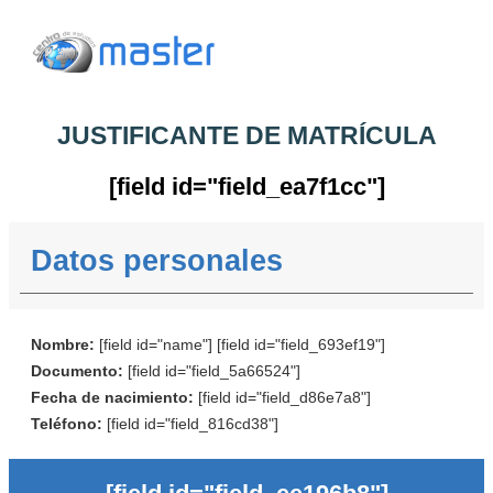
JUSTIFICANTE DE MATRÍCULA
[field id="field_ea7f1cc"]
Datos personales
Nombre:
[field id="name"] [field id="field_693ef19"]
Documento:
[field id="field_5a66524"]
Fecha de nacimiento:
[field id="field_d86e7a8"]
Teléfono:
[field id="field_816cd38"]