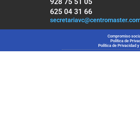
928 75 51 05
625 04 31 66
secretariavc@centromaster.co
Compromiso socia
Política de Priv
Política de Privacidad 