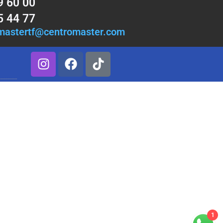
9 60 00
5 44 77
mastertf@centromaster.com
1