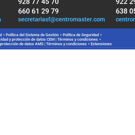
928 77 45 70
922 2
660 61 29 79
638 0
m
secretariasf@centromaster.com
centro
l
Política del Sistema de Gestión
Política de Seguridad
acidad y protección de datos CEM | Términos y condiciones
y protección de datos AMS | Términos y condiciones
Extensiones