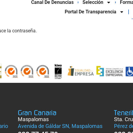
Canal De Denuncias
Selección
Forma
Portal De Transparencia
uce la contraseña.
Gran Canaria
Teneri
Maspalomas
Sta. Cru
ario
Avenida de Gáldar SN, Maspalomas
Pérez d