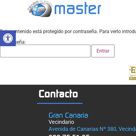
Abrir barra de herramientas
Este contenido está protegido por contraseña. Para verlo introd
Contraseña:
Contacto
Gran Canaria
Vecindario
Avenida de Canarias Nº 380, Vecind