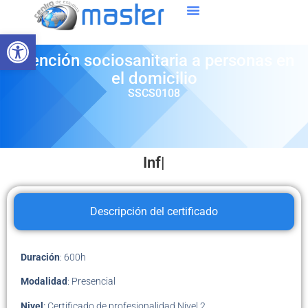
Abrir barra de herramientas
Atención sociosanitaria a personas en
el domicilio
SSCS0108
Infórma
Descripción del certificado
Duración
: 600h
Modalidad
: Presencial
Nivel
:
Certificado de profesionalidad Nivel 2